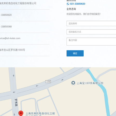
服务热线
海克来机电自动化工程股份有限公司
021-33850620
业务咨询
欢迎您在线留言，我们会尽快回复您！
1-33850620
1-33850068
rvice@sh-kelai.com
海市宝山区罗东路1555号
确定